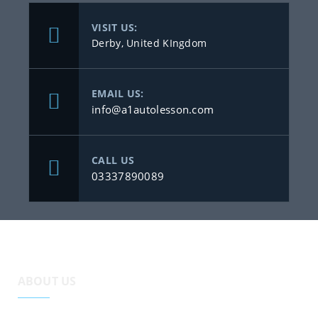
VISIT US:
Derby, United KIngdom
EMAIL US:
info@a1autolesson.com
CALL US
03337890089
ABOUT US