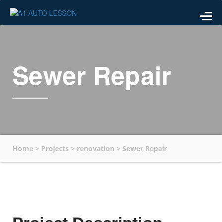
Sewer Repair
Home
>
Projects
>
renovation
>
Sewer Repair