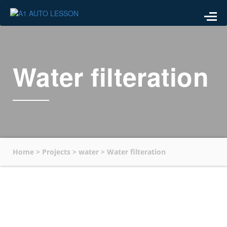
Water filteration
Home
>
Projects
>
water
>
Water filteration